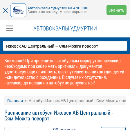
Автовокзалы Удмуртии на ANDROID
Скачать
Билеты на автобус у вас в кармане
АВТОВОКЗАЛЫ УДМУРТИИ
Внимание! При проезде по автобусным маршрутам пассажир
необходимо при себе иметь оригиналы документов,
удостоверяющих личность, всех путешественников (для детей
–свидетельство о рождении). В случае их отсутствия,
пассажир до посадки в автобус не допускается!
Главная
Автобус Ижевск АВ Центральный - Сям-Можга пово
Расписание автобуса Ижевск АВ Центральный -
Сям-Можга поворот
09 августа