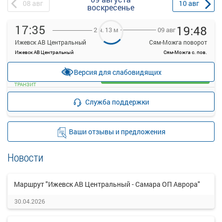
08
авг
10
авг
воскресенье
17:35
19:48
09 авг
2 ч. 13 м
Ижевск АВ Центральный
Сям-Можга поворот
Ижевск АВ Центральный
Сям-Можга с. пов.
—
руб.
Версия для слабовидящих
Загрузить цену
ТРАНЗИТ
Подробнее
Детали рейса
Служба поддержки
о маршруте
Ваши отзывы и предложения
Новости
Маршрут "Ижевск АВ Центральный - Самара ОП Аврора"
30.04.2026