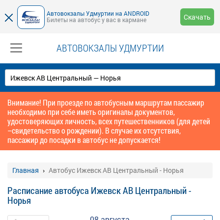
Автовокзалы Удмуртии на ANDROID
Скачать
Билеты на автобус у вас в кармане
АВТОВОКЗАЛЫ УДМУРТИИ
Внимание! При проезде по автобусным маршрутам пассажир
необходимо при себе иметь оригиналы документов,
удостоверяющих личность, всех путешественников (для детей
–свидетельство о рождении). В случае их отсутствия,
пассажир до посадки в автобус не допускается!
Главная
Автобус Ижевск АВ Центральный - Норья
Расписание автобуса Ижевск АВ Центральный -
Норья
08 августа