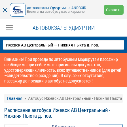
Автовокзалы Удмуртии на ANDROID
Скачать
Билеты на автобус у вас в кармане
АВТОВОКЗАЛЫ УДМУРТИИ
Внимание! При проезде по автобусным маршрутам пассажир
необходимо при себе иметь оригиналы документов,
удостоверяющих личность, всех путешественников (для детей
–свидетельство о рождении). В случае их отсутствия,
пассажир до посадки в автобус не допускается!
Главная
Автобус Ижевск АВ Центральный - Нижняя Пыхта д.
Расписание автобуса Ижевск АВ Центральный -
Нижняя Пыхта д. пов.
08 августа