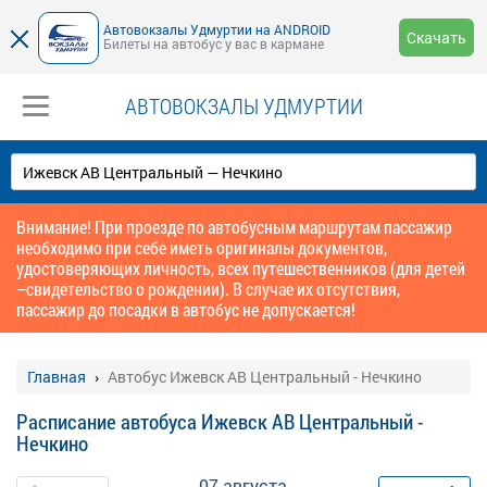
Автовокзалы Удмуртии на ANDROID
Скачать
Билеты на автобус у вас в кармане
АВТОВОКЗАЛЫ УДМУРТИИ
Внимание! При проезде по автобусным маршрутам пассажир
необходимо при себе иметь оригиналы документов,
удостоверяющих личность, всех путешественников (для детей
–свидетельство о рождении). В случае их отсутствия,
пассажир до посадки в автобус не допускается!
Главная
Автобус Ижевск АВ Центральный - Нечкино
Расписание автобуса Ижевск АВ Центральный -
Нечкино
07 августа