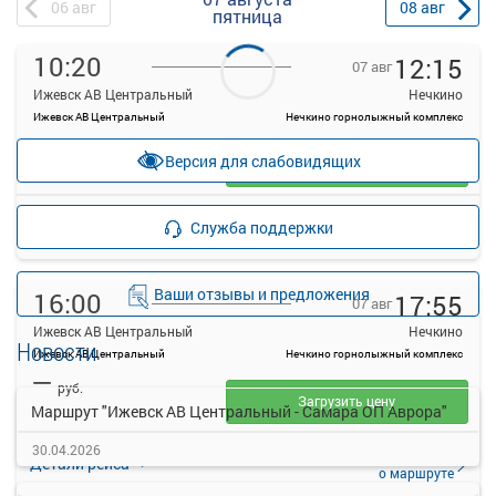
06
авг
08
авг
пятница
10:20
12:15
07 авг
Ижевск АВ Центральный
Нечкино
Ижевск АВ Центральный
Нечкино горнолыжный комплекс
—
руб.
Версия для слабовидящих
Загрузить цену
Подробнее
Детали рейса
Служба поддержки
о маршруте
Ваши отзывы и предложения
16:00
17:55
07 авг
Ижевск АВ Центральный
Нечкино
Новости
Ижевск АВ Центральный
Нечкино горнолыжный комплекс
—
руб.
Загрузить цену
Маршрут "Ижевск АВ Центральный - Самара ОП Аврора"
30.04.2026
Подробнее
Детали рейса
о маршруте