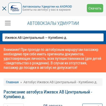
Автовокзалы Удмуртии на ANDROID
Скачать
Билеты на автобус у вас в кармане
АВТОВОКЗАЛЫ УДМУРТИИ
Внимание! При проезде по автобусным маршрутам пассажир
необходимо при себе иметь оригиналы документов,
удостоверяющих личность, всех путешественников (для детей
–свидетельство о рождении). В случае их отсутствия,
пассажир до посадки в автобус не допускается!
Главная
Автобус Ижевск АВ Центральный - Кулябино д.
Расписание автобуса Ижевск АВ Центральный -
Кулябино д.
08 августа