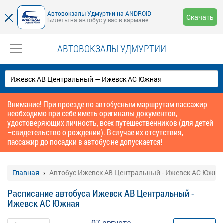
Автовокзалы Удмуртии на ANDROID
Скачать
Билеты на автобус у вас в кармане
АВТОВОКЗАЛЫ УДМУРТИИ
Внимание! При проезде по автобусным маршрутам пассажир
необходимо при себе иметь оригиналы документов,
удостоверяющих личность, всех путешественников (для детей
–свидетельство о рождении). В случае их отсутствия,
пассажир до посадки в автобус не допускается!
Главная
Автобус Ижевск АВ Центральный - Ижевск АС Южна
Расписание автобуса Ижевск АВ Центральный -
Ижевск АС Южная
07 августа