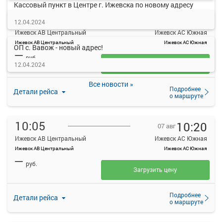
Кассовый пункт в Центре г. Ижевска по новому адресу
09:45
10:00
07 авг
12.04.2024
Ижевск АВ Центральный
Ижевск АС Южная
Ижевск АВ Центральный
Ижевск АС Южная
ОП с. Вавож - новый адрес!
—
руб.
Загрузить цену
12.04.2024
Все новости »
Подробнее
Детали рейса
о маршруте
10:05
10:20
07 авг
Ижевск АВ Центральный
Ижевск АС Южная
Ижевск АВ Центральный
Ижевск АС Южная
—
руб.
Загрузить цену
Подробнее
Детали рейса
о маршруте