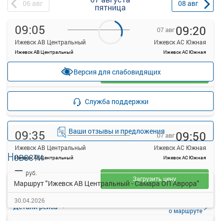
06
авг
08
авг
пятница
09:05
09:20
07 авг
Ижевск АВ Центральный
Ижевск АС Южная
Ижевск АВ Центральный
Ижевск АС Южная
—
руб.
Версия для слабовидящих
Загрузить цену
Подробнее
Детали рейса
Служба поддержки
о маршруте
Ваши отзывы и предложения
09:35
09:50
07 авг
Ижевск АВ Центральный
Ижевск АС Южная
Новости
Ижевск АВ Центральный
Ижевск АС Южная
—
руб.
Загрузить цену
Маршрут "Ижевск АВ Центральный - Самара ОП Аврора"
30.04.2026
Подробнее
Детали рейса
о маршруте