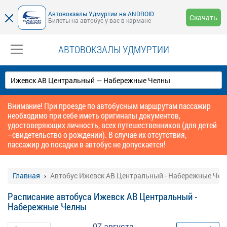
Автовокзалы Удмуртии на ANDROID
Скачать
Билеты на автобус у вас в кармане
АВТОВОКЗАЛЫ УДМУРТИИ
Внимание! При проезде по автобусным маршрутам пассажир
необходимо при себе иметь оригиналы документов,
удостоверяющих личность, всех путешественников (для детей
–свидетельство о рождении). В случае их отсутствия,
пассажир до посадки в автобус не допускается!
Главная
Автобус Ижевск АВ Центральный - Набережные Че
Расписание автобуса Ижевск АВ Центральный -
Набережные Челны
07 августа