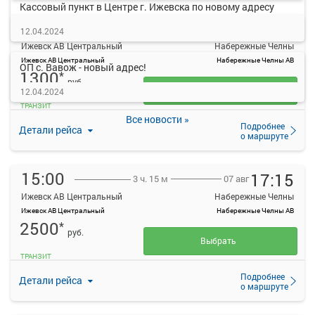
Кассовый пункт в Центре г. Ижевска по новому адресу
14:25
17:30
07 авг
4 ч. 5 м
12.04.2024
Ижевск АВ Центральный
Набережные Челны
Ижевск АВ Центральный
Набережные Челны АВ
ОП с. Вавож - новый адрес!
1300
*
руб.
Выбрать
12.04.2024
ТРАНЗИТ
Все новости »
Подробнее
Детали рейса
о маршруте
15:00
17:15
07 авг
3 ч. 15 м
Ижевск АВ Центральный
Набережные Челны
Ижевск АВ Центральный
Набережные Челны АВ
2500
*
руб.
Выбрать
ТРАНЗИТ
Подробнее
Детали рейса
о маршруте