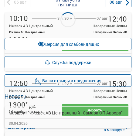
06
авг
08
авг
пятница
10:10
12:40
07 авг
3 ч. 30 м
Ижевск АВ Центральный
Набережные Челны
Ижевск АВ Центральный
Набережные Челны АВ
1300
*
руб.
Версия для слабовидящих
Выбрать
Осталось 5 мест
Подробнее
Детали рейса
Служба поддержки
о маршруте
Ваши отзывы и предложения
12:50
15:30
07 авг
3 ч. 40 м
Ижевск АВ Центральный
Набережные Челны
Новости
Ижевск АВ Центральный
Набережные Челны АВ
1300
*
руб.
Выбрать
14 свободных мест
Маршрут "Ижевск АВ Центральный - Самара ОП Аврора"
30.04.2026
Подробнее
Детали рейса
о маршруте