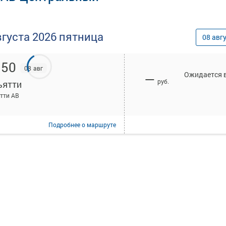
вгуста
2026
пятница
08
авг
:50
08 авг
Ожидается в
—
руб.
ьятти
тти АВ
Подробнее
о маршруте