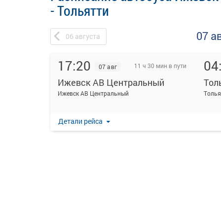
- Тольятти
07 а
06
августа
17:20
04
11 ч 30 мин в пути
07 авг
Ижевск АВ Центральный
Тол
Ижевск АВ Центральный
Толья
Детали рейса