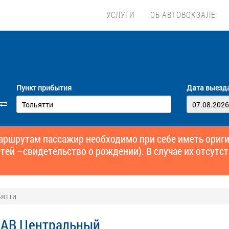
УСЛУГИ
ОБ АВТОВОКЗАЛЕ
Пункт прибытия
Дата выезд
маршрутам пассажир необходимо при себе иметь ори
тей –свидетельство о рождении). В случае их отсутст
ьятти
 АВ Центральный