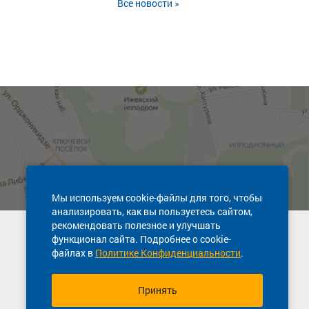
Все новости »
Мы используем cookie-файлы для того, чтобы
анализировать, как вы пользуетесь сайтом,
рекомендовать полезное и улучшать
Техническая поддержка сайта
функционал сайта. Подробнее о cookie-
8 800 600-03-38
файлах в
Политике Конфиденциальности
.
Принять