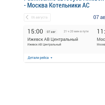
- Москва Котельники АС
07 а
06
августа
15:00
11
21 ч 20 мин в пути
07 авг
Ижевск АВ Центральный
Мос
Ижевск АВ Центральный
Москв
Детали рейса