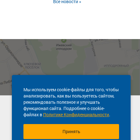
Все новости »
Мы используем cookie-файлы для того, чтобы
анализировать, как вы пользуетесь сайтом,
рекомендовать полезное и улучшать
Техническая поддержка сайта
функционал сайта. Подробнее о cookie-
8 800 600-03-38
файлах в
Политике Конфиденциальности
.
Принять