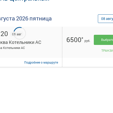
вгуста
2026
пятница
08
авг
:20
08 авг
6500
*
Выбра
руб.
ква Котельники АС
а Котельники АС
ТРАНЗ
Подробнее
о маршруте