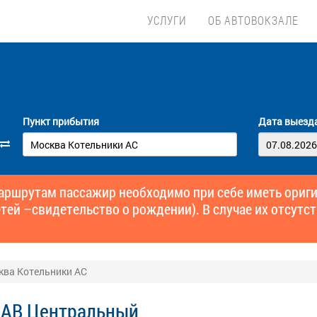
УСЛУГИ
ОБ АВТОВОКЗАЛЕ
Пункт прибытия
Дата выезд
маршрутам пассажир необходимо при себе иметь ори
тей –свидетельство о рождении). В случае их отсутст
ква Котельники АС
 АВ Центральный