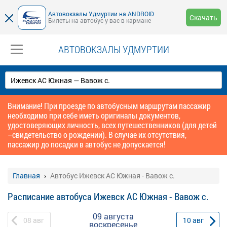
Автовокзалы Удмуртии на ANDROID
Скачать
Билеты на автобус у вас в кармане
АВТОВОКЗАЛЫ УДМУРТИИ
Внимание! При проезде по автобусным маршрутам пассажир
необходимо при себе иметь оригиналы документов,
удостоверяющих личность, всех путешественников (для детей
–свидетельство о рождении). В случае их отсутствия,
пассажир до посадки в автобус не допускается!
Главная
Автобус Ижевск АС Южная - Вавож с.
Расписание автобуса Ижевск АС Южная - Вавож с.
09 августа
08
авг
10
авг
воскресенье