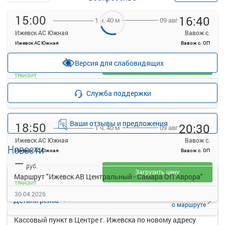
15:00
16:40
09 авг
1 ч. 40 м
Ижевск АС Южная
Вавож с.
Ижевск АС Южная
Вавож с. ОП
—
руб.
Версия для слабовидящих
Загрузить цену
ТРАНЗИТ
Подробнее
Детали рейса
Служба поддержки
о маршруте
Ваши отзывы и предложения
18:50
20:30
09 авг
1 ч. 40 м
Ижевск АС Южная
Вавож с.
Новости
Ижевск АС Южная
Вавож с. ОП
—
руб.
Загрузить цену
Маршрут "Ижевск АВ Центральный - Самара ОП Аврора"
ТРАНЗИТ
30.04.2026
Подробнее
Детали рейса
о маршруте
Кассовый пункт в Центре г. Ижевска по новому адресу