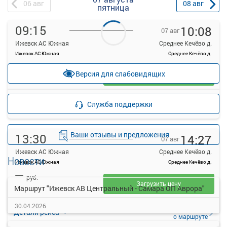
06
авг
08
авг
пятница
09:15
10:08
07 авг
Ижевск АС Южная
Среднее Кечёво д.
Ижевск АС Южная
Среднее Кечёво д.
—
руб.
Версия для слабовидящих
Загрузить цену
Подробнее
Детали рейса
Служба поддержки
о маршруте
Ваши отзывы и предложения
13:30
14:27
07 авг
Ижевск АС Южная
Среднее Кечёво д.
Новости
Ижевск АС Южная
Среднее Кечёво д.
—
руб.
Загрузить цену
Маршрут "Ижевск АВ Центральный - Самара ОП Аврора"
30.04.2026
Подробнее
Детали рейса
о маршруте