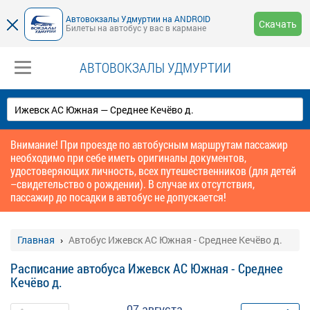
Автовокзалы Удмуртии на ANDROID
Скачать
Билеты на автобус у вас в кармане
АВТОВОКЗАЛЫ УДМУРТИИ
Внимание! При проезде по автобусным маршрутам пассажир
необходимо при себе иметь оригиналы документов,
удостоверяющих личность, всех путешественников (для детей
–свидетельство о рождении). В случае их отсутствия,
пассажир до посадки в автобус не допускается!
Главная
Автобус Ижевск АС Южная - Среднее Кечёво д.
Расписание автобуса Ижевск АС Южная - Среднее
Кечёво д.
07 августа