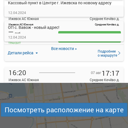
Кассовый пункт в Центре г. Ижевска по новому адресу
15:50
16:15
07 авг
12.04.2024
Ижевск АС Южная
Среднее Кечёво д.
Ижевск АС Южная
Среднее Кечёво д.
ОП с. Вавож - новый адрес!
—
руб.
Загрузить цену
12.04.2024
ТРАНЗИТ
Все новости »
Подробнее
Детали рейса
о маршруте
16:20
17:17
07 авг
Ижевск АС Южная
Среднее Кечёво д.
Ижевск АС Южная
Среднее Кечёво д.
—
руб.
Загрузить цену
Посмотреть расположение на карте
Подробнее
Детали рейса
о маршруте