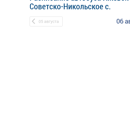
Советско-Никольское с.
06 а
05
августа