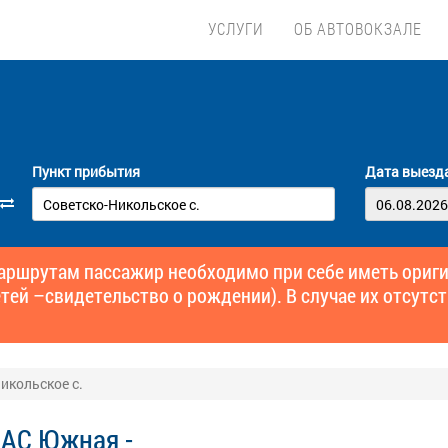
УСЛУГИ
ОБ АВТОВОКЗАЛЕ
Пункт прибытия
Дата выезд
маршрутам пассажир необходимо при себе иметь ори
тей –свидетельство о рождении). В случае их отсутст
икольское с.
 АС Южная -