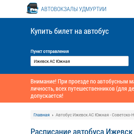
АВТОВОКЗАЛЫ УДМУРТИИ
Купить билет
на автобус
Пункт отправления
Внимание! При проезде по автобусным 
личность, всех путешественников (для де
допускается!
Главная
Автобус Ижевск АС Южная - Советско-Н
Расписание автобуса Ижевск