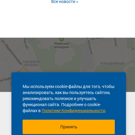
Все новости »
Мы используем cookie-файлы для того, чтобы
анализировать, как вы пользуетесь сайтом,
рекомендовать полезное и улучшать
Техническая поддержка сайта
функционал сайта. Подробнее о cookie-
8 800 600-03-38
файлах в
Политике Конфиденциальности
.
Принять