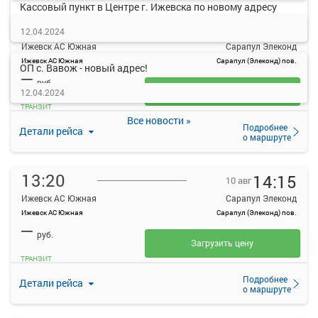
Кассовый пункт в Центре г. Ижевска по новому адресу
12:00
12:55
10 авг
12.04.2024
Ижевск АС Южная
Сарапул Элеконд
Ижевск АС Южная
Сарапул (Элеконд) пов.
ОП с. Вавож - новый адрес!
—
руб.
Загрузить цену
12.04.2024
ТРАНЗИТ
Все новости »
Подробнее
Детали рейса
о маршруте
13:20
14:15
10 авг
Ижевск АС Южная
Сарапул Элеконд
Ижевск АС Южная
Сарапул (Элеконд) пов.
—
руб.
Загрузить цену
ТРАНЗИТ
Подробнее
Детали рейса
о маршруте