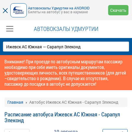
Автовокзалы Удмуртии на ANDROID
Скачать
Билеты на автобус у вас в кармане
АВТОВОКЗАЛЫ УДМУРТИИ
Внимание! При проезде по автобусным маршрутам пассажир
необходимо при себе иметь оригиналы документов,
удостоверяющих личность, всех путешественников (для детей
–свидетельство о рождении). В случае их отсутствия,
пассажир до посадки в автобус не допускается!
Главная
Автобус Ижевск АС Южная - Сарапул Элеконд
Расписание автобуса Ижевск АС Южная - Сарапул
Элеконд
10 августа