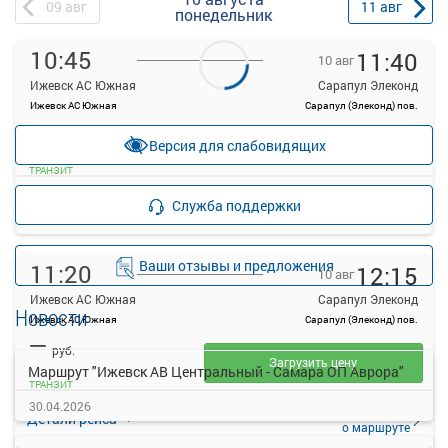
09
авг
11
авг
понедельник
10:45
11:40
10 авг
Ижевск АС Южная
Сарапул Элеконд
Ижевск АС Южная
Сарапул (Элеконд) пов.
—
Продажа билетов
руб.
Версия для слабовидящих
прекращена
ТРАНЗИТ
Подробнее
Детали рейса
Служба поддержки
о маршруте
Ваши отзывы и предложения
11:20
12:15
10 авг
Ижевск АС Южная
Сарапул Элеконд
Новости
Ижевск АС Южная
Сарапул (Элеконд) пов.
—
руб.
Загрузить цену
Маршрут "Ижевск АВ Центральный - Самара ОП Аврора"
ТРАНЗИТ
30.04.2026
Подробнее
Детали рейса
о маршруте