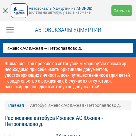
Автовокзалы Удмуртии на ANDROID
Скачать
Билеты на автобус у вас в кармане
АВТОВОКЗАЛЫ УДМУРТИИ
Внимание! При проезде по автобусным маршрутам пассажир
необходимо при себе иметь оригиналы документов,
удостоверяющих личность, всех путешественников (для детей
–свидетельство о рождении). В случае их отсутствия,
пассажир до посадки в автобус не допускается!
Главная
Автобус Ижевск АС Южная - Петропавлово д.
Расписание автобуса Ижевск АС Южная -
Петропавлово д.
08 августа