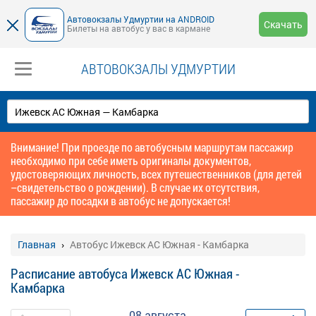
Автовокзалы Удмуртии на ANDROID
Скачать
Билеты на автобус у вас в кармане
АВТОВОКЗАЛЫ УДМУРТИИ
Внимание! При проезде по автобусным маршрутам пассажир
необходимо при себе иметь оригиналы документов,
удостоверяющих личность, всех путешественников (для детей
–свидетельство о рождении). В случае их отсутствия,
пассажир до посадки в автобус не допускается!
Главная
Автобус Ижевск АС Южная - Камбарка
Расписание автобуса Ижевск АС Южная -
Камбарка
08 августа