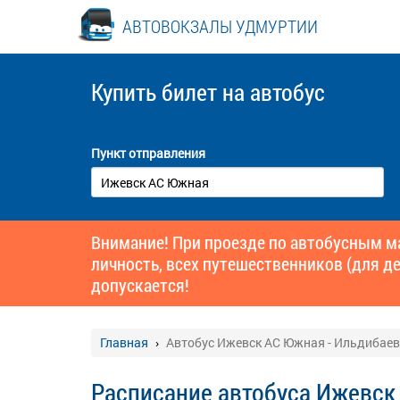
АВТОВОКЗАЛЫ УДМУРТИИ
Купить билет
на автобус
Пункт отправления
Внимание! При проезде по автобусным 
личность, всех путешественников (для де
допускается!
Главная
Автобус Ижевск АС Южная - Ильдибаев
Расписание автобуса Ижевск