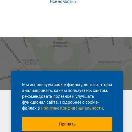
Все новости »
Мы используем cookie-файлы для того, чтобы
анализировать, как вы пользуетесь сайтом,
рекомендовать полезное и улучшать
Техническая поддержка сайта
функционал сайта. Подробнее о cookie-
8 800 600-03-38
файлах в
Политике Конфиденциальности
.
Принять