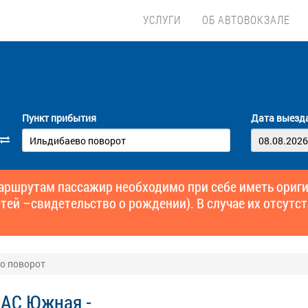
УСЛУГИ
ОБ АВТОВОКЗАЛЕ
Пункт прибытия
Дата выезд
маршрутам пассажир необходимо при себе иметь ори
тей –свидетельство о рождении). В случае их отсутст
о поворот
 АС Южная -