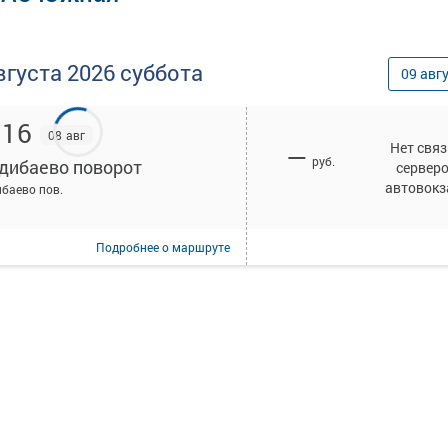
вгуста
2026
суббота
09
авг
:16
08 авг
Нет связ
—
руб.
дибаево поворот
сервер
автовокз
баево пов.
Подробнее
о маршруте