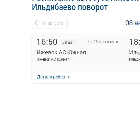
Ильдибаево поворот
08 а
07
августа
16:50
18
1 ч 26 мин в пути
08 авг
Ижевск АС Южная
Иль
Ижевск АС Южная
Ильди
Детали рейса