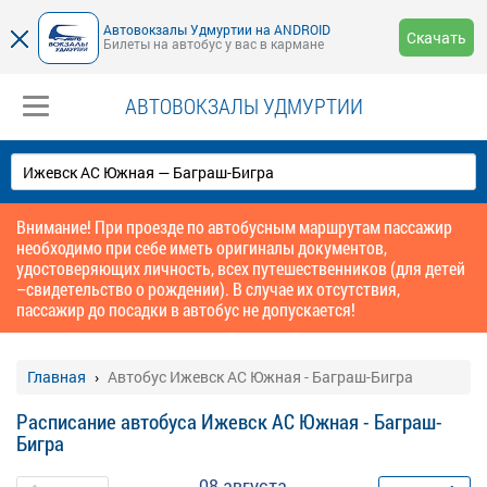
Автовокзалы Удмуртии на ANDROID
Скачать
Билеты на автобус у вас в кармане
АВТОВОКЗАЛЫ УДМУРТИИ
Внимание! При проезде по автобусным маршрутам пассажир
необходимо при себе иметь оригиналы документов,
удостоверяющих личность, всех путешественников (для детей
–свидетельство о рождении). В случае их отсутствия,
пассажир до посадки в автобус не допускается!
Главная
Автобус Ижевск АС Южная - Баграш-Бигра
Расписание автобуса Ижевск АС Южная - Баграш-
Бигра
08 августа