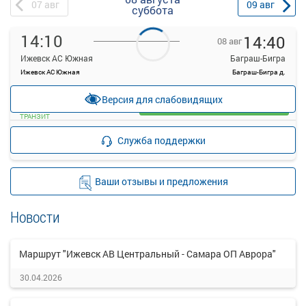
07
авг
09
авг
суббота
14:10
14:40
08 авг
Ижевск АС Южная
Баграш-Бигра
Ижевск АС Южная
Баграш-Бигра д.
—
руб.
Версия для слабовидящих
Загрузить цену
ТРАНЗИТ
Подробнее
Детали рейса
Служба поддержки
о маршруте
Ваши отзывы и предложения
Новости
Маршрут "Ижевск АВ Центральный - Самара ОП Аврора"
30.04.2026