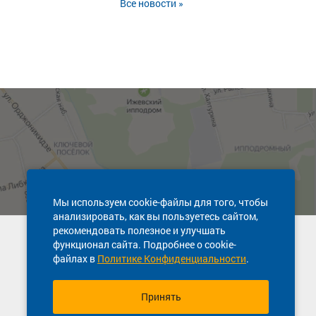
Все новости »
Мы используем cookie-файлы для того, чтобы
анализировать, как вы пользуетесь сайтом,
рекомендовать полезное и улучшать
Техническая поддержка сайта
функционал сайта. Подробнее о cookie-
8 800 600-03-38
файлах в
Политике Конфиденциальности
.
Принять