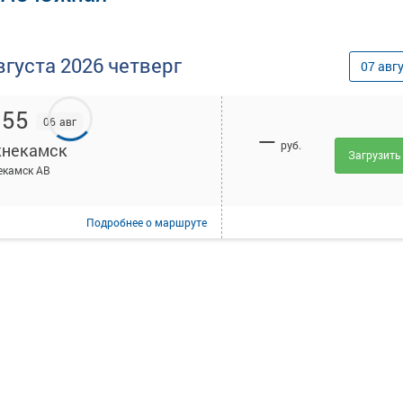
вгуста
2026
четверг
07
авг
:55
06 авг
—
руб.
некамск
Загрузить
екамск АВ
Подробнее
о маршруте