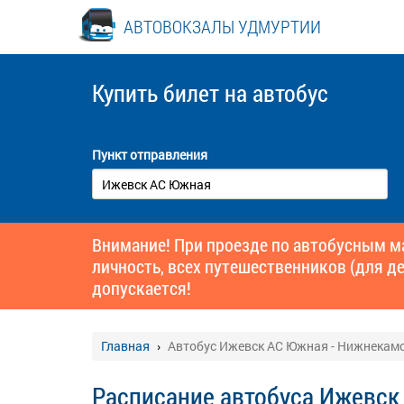
АВТОВОКЗАЛЫ УДМУРТИИ
Купить билет
на автобус
Пункт отправления
Внимание! При проезде по автобусным 
личность, всех путешественников (для де
допускается!
Главная
Автобус Ижевск АС Южная - Нижнекам
Расписание автобуса Ижевск