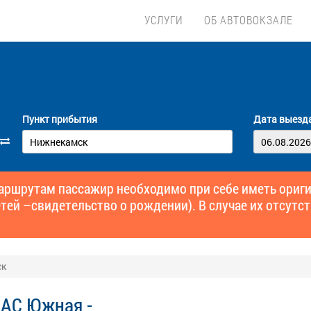
УСЛУГИ
ОБ АВТОВОКЗАЛЕ
Пункт прибытия
Дата выезд
маршрутам пассажир необходимо при себе иметь ори
тей –свидетельство о рождении). В случае их отсутст
ск
 АС Южная -