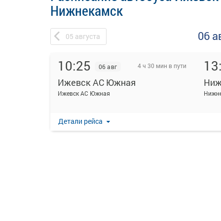
Нижнекамск
06 а
05
августа
10:25
13
4 ч 30 мин в пути
06 авг
Ижевск АС Южная
Ниж
Ижевск АС Южная
Нижн
Детали рейса