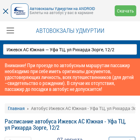
Автовокзалы Удмуртии на ANDROID
Скачать
Билеты на автобус у вас в кармане
АВТОВОКЗАЛЫ УДМУРТИИ
Внимание! При проезде по автобусным маршрутам пассажир
необходимо при себе иметь оригиналы документов,
удостоверяющих личность, всех путешественников (для детей
–свидетельство о рождении). В случае их отсутствия,
пассажир до посадки в автобус не допускается!
Главная
Автобус Ижевск АС Южная - Уфа ТЦ, ул Рихарда Зорг
Расписание автобуса Ижевск АС Южная - Уфа ТЦ,
ул Рихарда Зорге, 12/2
07 августа