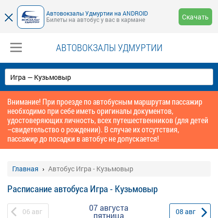
Автовокзалы Удмуртии на ANDROID
Скачать
Билеты на автобус у вас в кармане
АВТОВОКЗАЛЫ УДМУРТИИ
Внимание! При проезде по автобусным маршрутам пассажир
необходимо при себе иметь оригиналы документов,
удостоверяющих личность, всех путешественников (для детей
–свидетельство о рождении). В случае их отсутствия,
пассажир до посадки в автобус не допускается!
Главная
Автобус Игра - Кузьмовыр
Расписание автобуса Игра - Кузьмовыр
07 августа
06
авг
08
авг
пятница