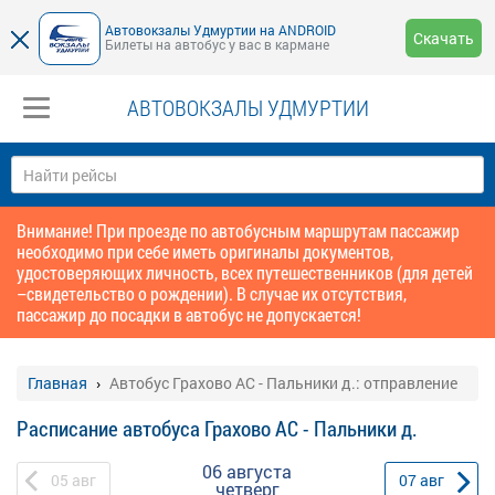
Автовокзалы Удмуртии на ANDROID
Скачать
Билеты на автобус у вас в кармане
АВТОВОКЗАЛЫ УДМУРТИИ
Внимание! При проезде по автобусным маршрутам пассажир
необходимо при себе иметь оригиналы документов,
удостоверяющих личность, всех путешественников (для детей
–свидетельство о рождении). В случае их отсутствия,
пассажир до посадки в автобус не допускается!
Главная
Автобус Грахово АС - Пальники д.: отправление
Расписание автобуса Грахово АС - Пальники д.
06 августа
05
авг
07
авг
четверг