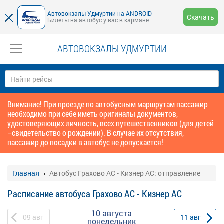
Автовокзалы Удмуртии на ANDROID
Скачать
Билеты на автобус у вас в кармане
АВТОВОКЗАЛЫ УДМУРТИИ
Внимание! При проезде по автобусным маршрутам пассажир
необходимо при себе иметь оригиналы документов,
удостоверяющих личность, всех путешественников (для детей
–свидетельство о рождении). В случае их отсутствия,
пассажир до посадки в автобус не допускается!
Главная
Автобус Грахово АС - Кизнер АС: отправление
Расписание автобуса Грахово АС - Кизнер АС
10 августа
09
авг
11
авг
понедельник