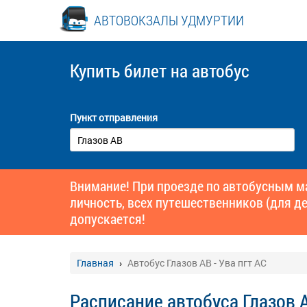
АВТОВОКЗАЛЫ УДМУРТИИ
Купить билет
на автобус
Пункт отправления
Внимание! При проезде по автобусным 
личность, всех путешественников (для де
допускается!
Главная
Автобус Глазов АВ - Ува пгт АС
Расписание автобуса Глазов А