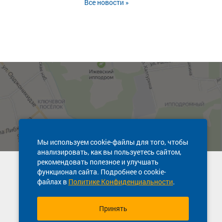
Все новости »
Мы используем cookie-файлы для того, чтобы
анализировать, как вы пользуетесь сайтом,
рекомендовать полезное и улучшать
Техническая поддержка сайта
функционал сайта. Подробнее о cookie-
8 800 600-03-38
файлах в
Политике Конфиденциальности
.
Принять