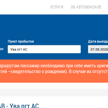
УСЛУГИ
ОБ АВТОВОКЗАЛЕ
Пункт прибытия
Дата выезд
маршрутам пассажир необходимо при себе иметь ори
тей –свидетельство о рождении). В случае их отсутст
В - Ува пгт АС