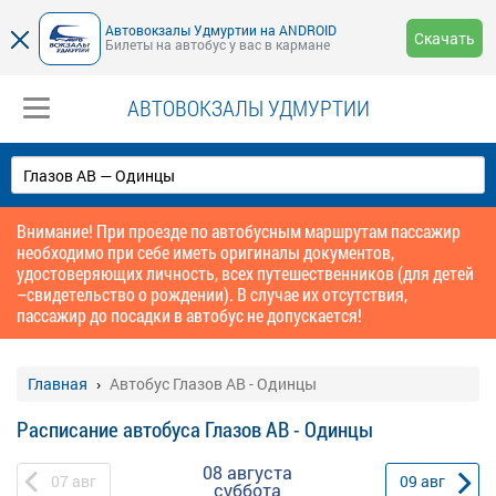
Автовокзалы Удмуртии на ANDROID
Скачать
Билеты на автобус у вас в кармане
АВТОВОКЗАЛЫ УДМУРТИИ
Внимание! При проезде по автобусным маршрутам пассажир
необходимо при себе иметь оригиналы документов,
удостоверяющих личность, всех путешественников (для детей
–свидетельство о рождении). В случае их отсутствия,
пассажир до посадки в автобус не допускается!
Главная
Автобус Глазов АВ - Одинцы
Расписание автобуса Глазов АВ - Одинцы
08 августа
07
авг
09
авг
суббота