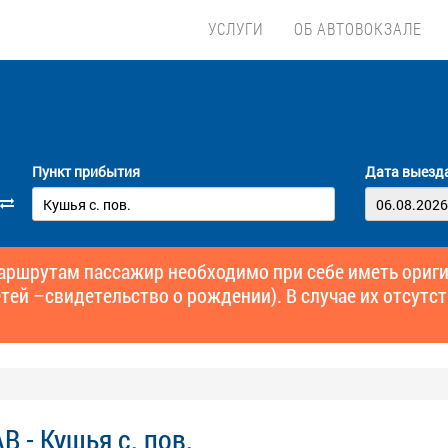
УСЛУГИ
ОБ АВТОВОКЗАЛЕ
Пункт прибытия
Дата выезд
маршрутам пассажир необходимо при себе иметь ори
тей –свидетельство о рождении). В случае их отсутст
В - Кушья с. пов.