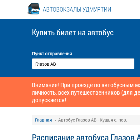
АВТОВОКЗАЛЫ УДМУРТИИ
Купить билет
на автобус
Пункт отправления
Внимание! При проезде по автобусным 
личность, всех путешественников (для де
допускается!
Главная
Автобус Глазов АВ - Кушья с. пов.
Расписание автобуса Глазов А