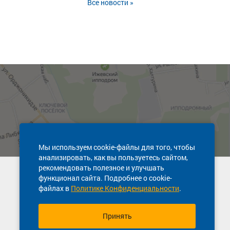
Все новости »
Мы используем cookie-файлы для того, чтобы
анализировать, как вы пользуетесь сайтом,
рекомендовать полезное и улучшать
Техническая поддержка сайта
функционал сайта. Подробнее о cookie-
8 800 600-03-38
файлах в
Политике Конфиденциальности
.
Принять