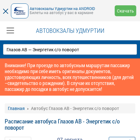
Автовокзалы Удмуртии на ANDROID
Скачать
Билеты на автобус у вас в кармане
АВТОВОКЗАЛЫ УДМУРТИИ
Внимание! При проезде по автобусным маршрутам пассажир
необходимо при себе иметь оригиналы документов,
удостоверяющих личность, всех путешественников (для детей
–свидетельство о рождении). В случае их отсутствия,
пассажир до посадки в автобус не допускается!
Главная
Автобус Глазов АВ - Энергетик с/о поворот
Расписание автобуса Глазов АВ - Энергетик с/о
поворот
07 августа