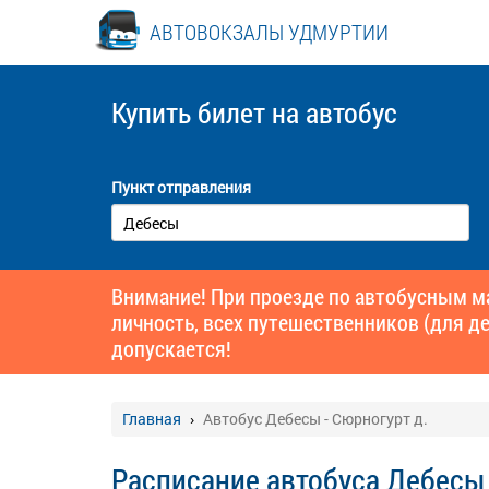
АВТОВОКЗАЛЫ УДМУРТИИ
Купить билет
на автобус
Пункт отправления
Внимание! При проезде по автобусным 
личность, всех путешественников (для де
допускается!
Главная
Автобус Дебесы - Сюрногурт д.
Расписание автобуса Дебесы 