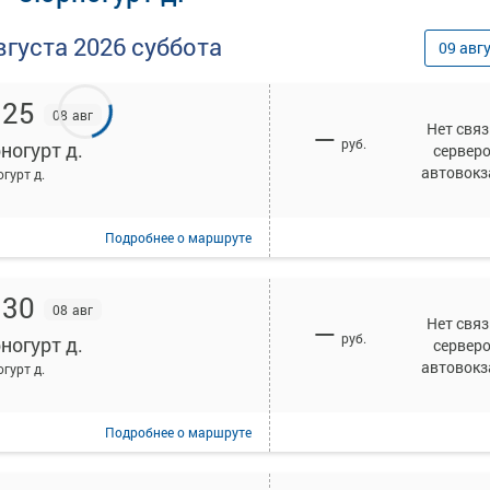
вгуста
2026
суббота
09
авг
:25
08 авг
Нет связ
—
руб.
ногурт д.
сервер
автовокз
гурт д.
Подробнее
о маршруте
:30
08 авг
Нет связ
—
руб.
ногурт д.
сервер
автовокз
гурт д.
Подробнее
о маршруте