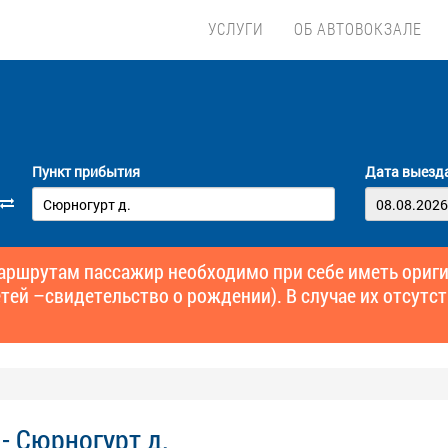
УСЛУГИ
ОБ АВТОВОКЗАЛЕ
Пункт прибытия
Дата выезд
маршрутам пассажир необходимо при себе иметь ори
тей –свидетельство о рождении). В случае их отсутст
- Сюрногурт д.