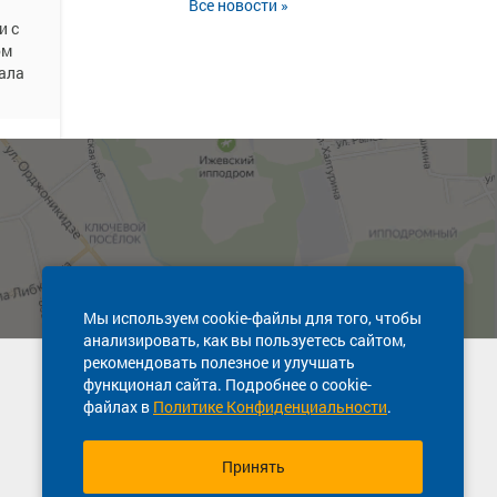
Все новости »
и с
ом
ала
и с
ом
ала
Мы используем cookie-файлы для того, чтобы
анализировать, как вы пользуетесь сайтом,
рекомендовать полезное и улучшать
Техническая поддержка сайта
функционал сайта. Подробнее о cookie-
8 800 600-03-38
файлах в
Политике Конфиденциальности
.
Принять