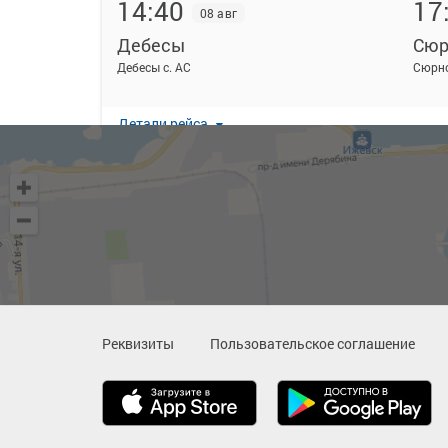
14:40
17
08 авг
Дебесы
Сюр
Дебесы с. АС
Сюрно
Детали рейса
16:45
20
08 авг
Дебесы
Сюр
Дебесы с. АС
Сюрно
Детали рейса
Реквизиты
Пользовательское соглашение