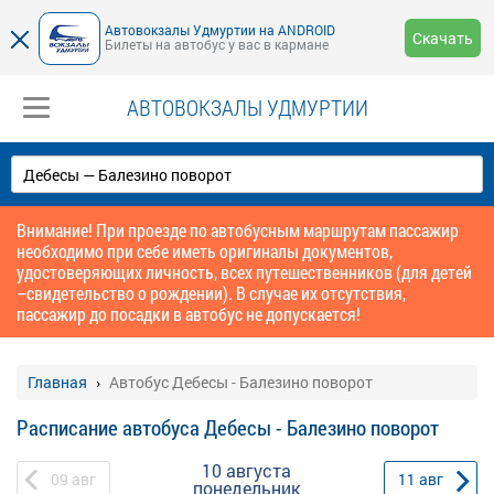
Автовокзалы Удмуртии на ANDROID
Скачать
Билеты на автобус у вас в кармане
АВТОВОКЗАЛЫ УДМУРТИИ
Внимание! При проезде по автобусным маршрутам пассажир
необходимо при себе иметь оригиналы документов,
удостоверяющих личность, всех путешественников (для детей
–свидетельство о рождении). В случае их отсутствия,
пассажир до посадки в автобус не допускается!
Главная
Автобус Дебесы - Балезино поворот
Расписание автобуса Дебесы - Балезино поворот
10 августа
09
авг
11
авг
понедельник