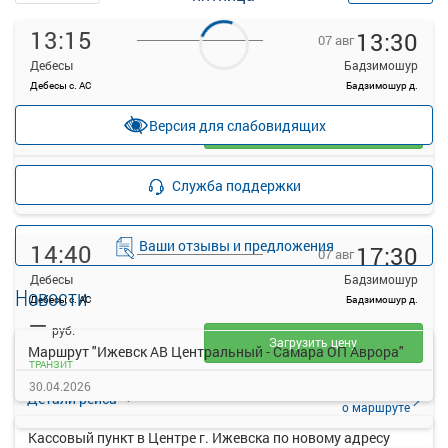
13:15
13:30
07 авг
Дебесы
Бадзимошур
Дебесы с. АС
Бадзимошур д.
—
руб.
Версия для слабовидящих
Загрузить цену
Подробнее
Детали рейса
Служба поддержки
о маршруте
Ваши отзывы и предложения
14:40
17:30
07 авг
Дебесы
Бадзимошур
Новости
Дебесы с. АС
Бадзимошур д.
—
руб.
Загрузить цену
Маршрут "Ижевск АВ Центральный - Самара ОП Аврора"
ТРАНЗИТ
30.04.2026
Подробнее
Детали рейса
о маршруте
Кассовый пункт в Центре г. Ижевска по новому адресу