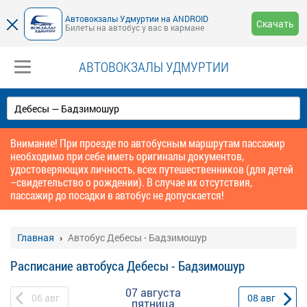
Автовокзалы Удмуртии на ANDROID
Скачать
Билеты на автобус у вас в кармане
АВТОВОКЗАЛЫ УДМУРТИИ
Внимание! При проезде по автобусным маршрутам пассажир
необходимо при себе иметь оригиналы документов,
удостоверяющих личность, всех путешественников (для детей
–свидетельство о рождении). В случае их отсутствия,
пассажир до посадки в автобус не допускается!
Главная
Автобус Дебесы - Бадзимошур
Расписание автобуса Дебесы - Бадзимошур
07 августа
06
авг
08
авг
пятница