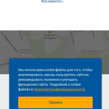
Все новости »
Мы используем cookie-файлы для того, чтобы
анализировать, как вы пользуетесь сайтом,
рекомендовать полезное и улучшать
Техническая поддержка сайта
функционал сайта. Подробнее о cookie-
8 800 600-03-38
файлах в
Политике Конфиденциальности
.
Принять