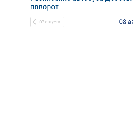
поворот
08 а
07
августа