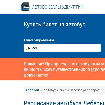
АВТОВОКЗАЛЫ УДМУРТИИ
Купить билет
на автобус
Пункт отправления
Внимание! При проезде по автобусным 
личность, всех путешественников (для де
допускается!
Главная
Автобус Дебесы - Кленовка поворот
Расписание автобуса Дебесы 