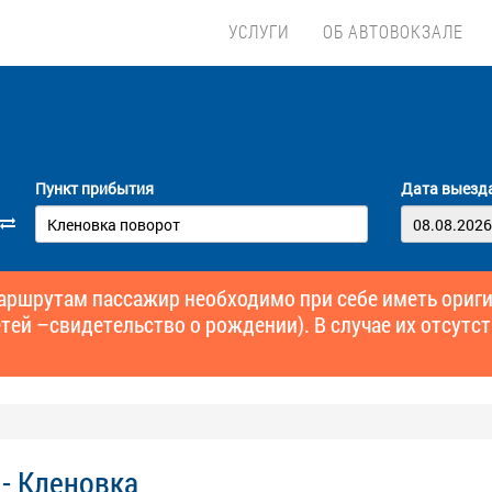
УСЛУГИ
ОБ АВТОВОКЗАЛЕ
Пункт прибытия
Дата выезд
маршрутам пассажир необходимо при себе иметь ори
тей –свидетельство о рождении). В случае их отсутст
- Кленовка