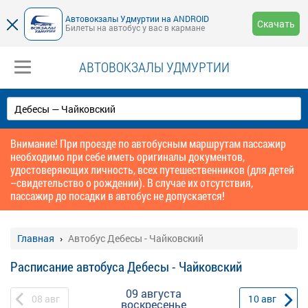
Автовокзалы Удмуртии на ANDROID
Скачать
Билеты на автобус у вас в кармане
АВТОВОКЗАЛЫ УДМУРТИИ
Внимание! При проезде по автобусным маршрутам пассажир
необходимо при себе иметь оригиналы документов,
удостоверяющих личность, всех путешественников (для детей
–свидетельство о рождении). В случае их отсутствия,
пассажир до посадки в автобус не допускается!
Главная
Автобус Дебесы - Чайковский
Расписание автобуса Дебесы - Чайковский
09 августа
08
авг
10
авг
воскресенье