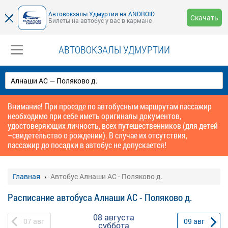
Автовокзалы Удмуртии на ANDROID
Скачать
Билеты на автобус у вас в кармане
АВТОВОКЗАЛЫ УДМУРТИИ
Внимание! При проезде по автобусным маршрутам пассажир
необходимо при себе иметь оригиналы документов,
удостоверяющих личность, всех путешественников (для детей
–свидетельство о рождении). В случае их отсутствия,
пассажир до посадки в автобус не допускается!
Главная
Автобус Алнаши АС - Поляково д.
Расписание автобуса Алнаши АС - Поляково д.
08 августа
07
авг
09
авг
суббота